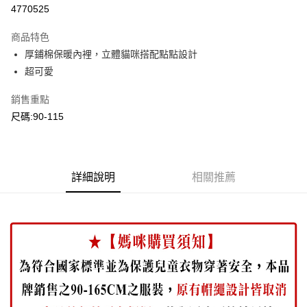
超商取貨付款
4770525
LINE Pay
商品特色
Apple Pay
厚鋪棉保暖內裡，立體貓咪搭配點點設計
超可愛
Google Pay
銷售重點
ATM付款
尺碼:90-115
運送方式
全家付款取貨
每筆NT$80，滿NT$2,000(含以上)免運費
詳細說明
相關推薦
付款後全家取貨
每筆NT$80，滿NT$2,000(含以上)免運費
7-11付款取貨
每筆NT$80，滿NT$2,000(含以上)免運費
付款後7-11取貨