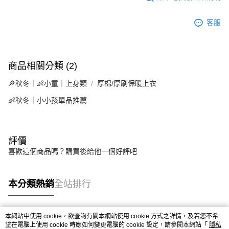
客服
商品相關分類 (2)
🔎秋冬｜👶小童｜上身類
厚棉/厚刷保暖上衣
👶秋冬｜小小孩單品推薦
評價
喜歡這個商品嗎？購買後給他一個好評吧
本分類熱銷
全站排行
本網站中使用 cookie，欲查詢有關本網站使用 cookie 方式之詳情，及若您不希
熱門標籤
望在電腦上使用 cookie 時應如何變更電腦的 cookie 設定，請參閱本網站「
隱私