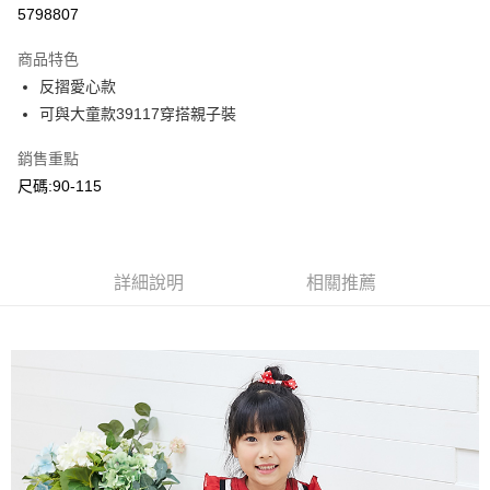
超商取貨付款
5798807
LINE Pay
商品特色
Apple Pay
反摺愛心款
可與大童款39117穿搭親子裝
Google Pay
銷售重點
ATM付款
尺碼:90-115
運送方式
全家付款取貨
每筆NT$80，滿NT$2,000(含以上)免運費
詳細說明
相關推薦
付款後全家取貨
每筆NT$80，滿NT$2,000(含以上)免運費
7-11付款取貨
每筆NT$80，滿NT$2,000(含以上)免運費
付款後7-11取貨