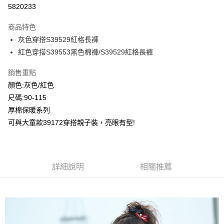
超商取貨付款
5820233
LINE Pay
商品特色
Apple Pay
灰色穿搭S39529紅格長褲
紅色穿搭S39553黑色棉褲/S39529紅格長褲
Google Pay
銷售重點
ATM付款
顏色:灰色/紅色
尺碼:90-115
運送方式
厚棉保暖系列
全家付款取貨
可與大童款39172穿搭親子裝，亮眼有型!
每筆NT$80，滿NT$2,000(含以上)免運費
付款後全家取貨
每筆NT$80，滿NT$2,000(含以上)免運費
詳細說明
相關推薦
7-11付款取貨
每筆NT$80，滿NT$2,000(含以上)免運費
付款後7-11取貨