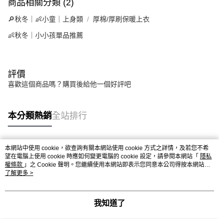
商品相關分類 (2)
🔎秋冬｜👶小童｜上身類
厚棉/厚刷保暖上衣
👶秋冬｜小小孩單品推薦
評價
喜歡這個商品嗎？購買後給他一個好評吧
本分類熱銷
全站排行
本網站中使用 cookie，欲查詢有關本網站使用 cookie 方式之詳情，及若您不希
熱門標籤
望在電腦上使用 cookie 時應如何變更電腦的 cookie 設定，請參閱本網站「
隱私
權條款
」之 Cookie 聲明。您繼續使用本網站即表示您同意本公司得按本網站使
用條款之 Cookie 聲明使用 cookie。
了解更多 >
我知道了