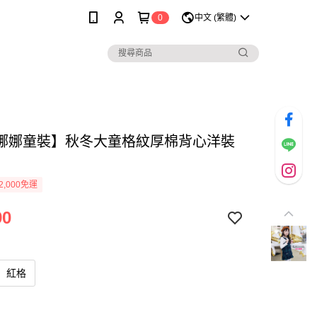
0
中文 (繁體)
娜娜童裝】秋冬大童格紋厚棉背心洋裝
2,000免運
90
紅格