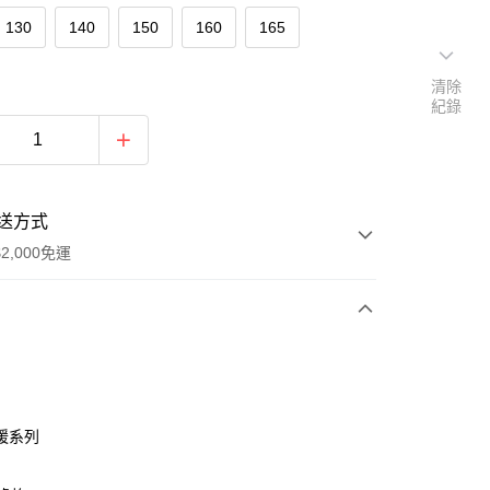
130
140
150
160
165
清除
紀錄
送方式
2,000免運
次付款
付款
暖系列