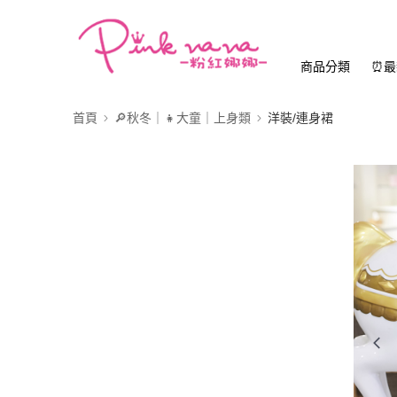
商品分類
⏰最
首頁
🔎秋冬｜👧大童｜上身類
洋裝/連身裙