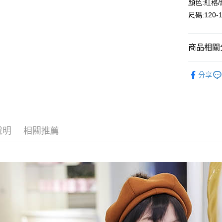
顏色:紅格
Google Pa
尺碼:120-
ATM付款
商品相關分
運送方式
🔎秋冬｜
分享
全家付款
每筆NT$8
付款後全
每筆NT$8
說明
相關推薦
7-11付款
每筆NT$8
付款後7-1
每筆NT$8
宅配
每筆NT$8