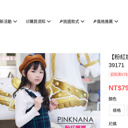
新活動
🛒購買須知
🔎挑選款式
🔎風格推薦
【粉紅
39171
超取滿NT$
NT$7
顏色
綠格
尺碼