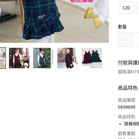
120
數量
付款與運
超取滿NT$
付款方式
商品特色
信用卡一
商品編號
5838699
超商取貨
商品特色
LINE Pay
厚棉保
Apple Pay
銷售重點