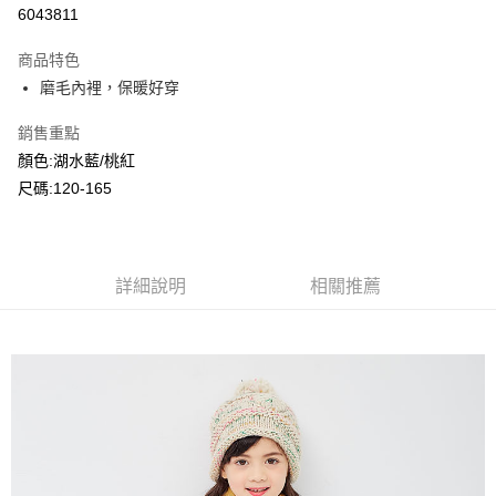
超商取貨付款
6043811
LINE Pay
商品特色
Apple Pay
磨毛內裡，保暖好穿
Google Pay
銷售重點
顏色:湖水藍/桃紅
ATM付款
尺碼:120-165
運送方式
全家付款取貨
每筆NT$80，滿NT$2,000(含以上)免運費
詳細說明
相關推薦
付款後全家取貨
每筆NT$80，滿NT$2,000(含以上)免運費
7-11付款取貨
每筆NT$80，滿NT$2,000(含以上)免運費
付款後7-11取貨