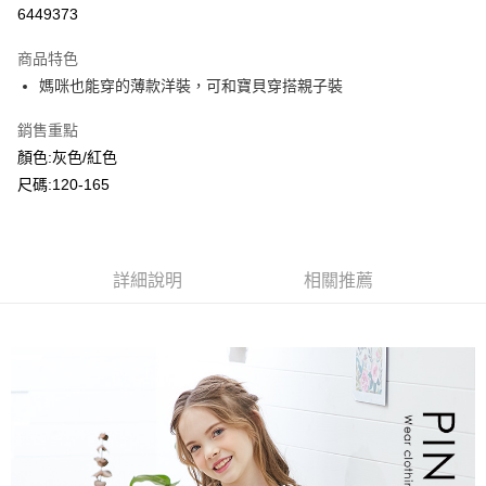
超商取貨付款
6449373
LINE Pay
商品特色
Apple Pay
媽咪也能穿的薄款洋裝，可和寶貝穿搭親子裝
Google Pay
銷售重點
顏色:灰色/紅色
ATM付款
尺碼:120-165
運送方式
全家付款取貨
每筆NT$80，滿NT$2,000(含以上)免運費
詳細說明
相關推薦
付款後全家取貨
每筆NT$80，滿NT$2,000(含以上)免運費
7-11付款取貨
每筆NT$80，滿NT$2,000(含以上)免運費
付款後7-11取貨