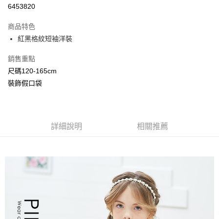
超商取貨付款
6453820
LINE Pay
商品特色
Apple Pay
紅黑格紋短袖洋裝
Google Pay
銷售重點
尺碼120-165cm
ATM付款
裝飾假口袋
運送方式
全家付款取貨
每筆NT$80，滿NT$2,000(含以上)免運費
詳細說明
相關推薦
付款後全家取貨
每筆NT$80，滿NT$2,000(含以上)免運費
7-11付款取貨
每筆NT$80，滿NT$2,000(含以上)免運費
付款後7-11取貨