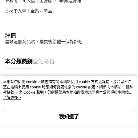
🔎秋冬｜👧大童｜上身類
洋裝/連身裙
⛄秋冬大童｜全系列商品
評價
喜歡這個商品嗎？購買後給他一個好評吧
本分類熱銷
全站排行
本網站中使用 cookie，欲查詢有關本網站使用 cookie 方式之詳情，及若您不希
熱門標籤
望在電腦上使用 cookie 時應如何變更電腦的 cookie 設定，請參閱本網站「
隱私
權條款
」之 Cookie 聲明。您繼續使用本網站即表示您同意本公司得按本網站使
用條款之 Cookie 聲明使用 cookie。
了解更多 >
我知道了