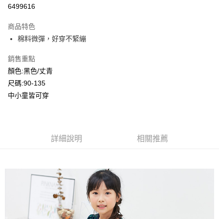
超商取貨付款
6499616
LINE Pay
商品特色
Apple Pay
棉料微彈，好穿不緊繃
Google Pay
銷售重點
顏色:黑色/丈青
ATM付款
尺碼:90-135
中小童皆可穿
運送方式
全家付款取貨
每筆NT$80，滿NT$2,000(含以上)免運費
詳細說明
相關推薦
付款後全家取貨
每筆NT$80，滿NT$2,000(含以上)免運費
7-11付款取貨
每筆NT$80，滿NT$2,000(含以上)免運費
付款後7-11取貨