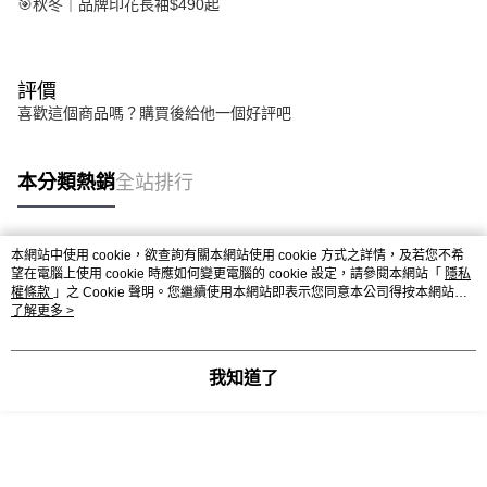
🎯秋冬｜品牌印花長袖$490起
評價
喜歡這個商品嗎？購買後給他一個好評吧
本分類熱銷
全站排行
本網站中使用 cookie，欲查詢有關本網站使用 cookie 方式之詳情，及若您不希
熱門標籤
望在電腦上使用 cookie 時應如何變更電腦的 cookie 設定，請參閱本網站「
隱私
權條款
」之 Cookie 聲明。您繼續使用本網站即表示您同意本公司得按本網站使
用條款之 Cookie 聲明使用 cookie。
了解更多 >
我知道了