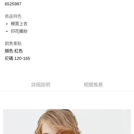
超商取貨付款
6525987
LINE Pay
商品特色
Apple Pay
棉質上衣
印花繽紛
Google Pay
銷售重點
ATM付款
顏色:紅色
尺碼:120-165
運送方式
全家付款取貨
每筆NT$80，滿NT$2,000(含以上)免運費
詳細說明
相關推薦
付款後全家取貨
每筆NT$80，滿NT$2,000(含以上)免運費
7-11付款取貨
每筆NT$80，滿NT$2,000(含以上)免運費
付款後7-11取貨