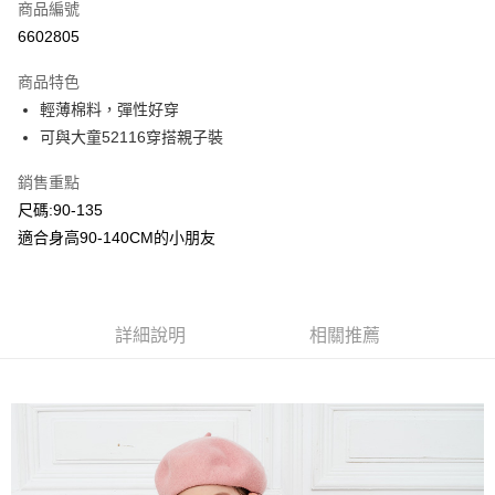
商品編號
超商取貨付款
6602805
LINE Pay
商品特色
Apple Pay
輕薄棉料，彈性好穿
可與大童52116穿搭親子裝
Google Pay
銷售重點
ATM付款
尺碼:90-135
適合身高90-140CM的小朋友
運送方式
全家付款取貨
每筆NT$80，滿NT$2,000(含以上)免運費
詳細說明
相關推薦
付款後全家取貨
每筆NT$80，滿NT$2,000(含以上)免運費
7-11付款取貨
每筆NT$80，滿NT$2,000(含以上)免運費
付款後7-11取貨