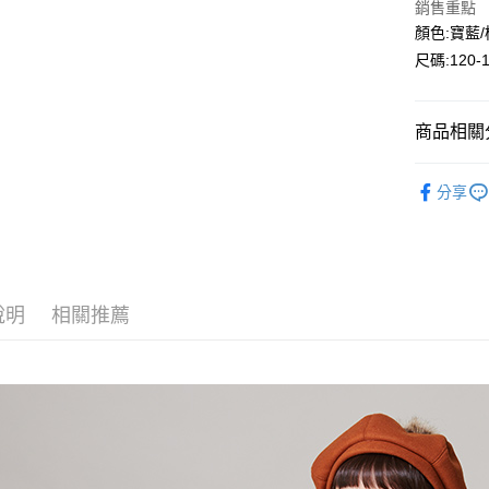
銷售重點
Google Pa
顏色:寶藍
尺碼:120-
ATM付款
商品相關分
運送方式
全家付款
🔎秋冬｜
分享
每筆NT$8
⛄秋冬｜降
付款後全
每筆NT$8
7-11付款
說明
相關推薦
每筆NT$8
付款後7-1
每筆NT$8
宅配
每筆NT$8