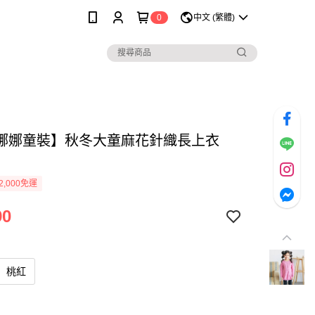
0
中文 (繁體)
娜娜童裝】秋冬大童麻花針織長上衣
2,000免運
90
桃紅