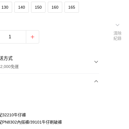
130
140
150
160
165
清除
紀錄
送方式
2,000免運
次付款
付款
32210牛仔褲
PN8302內搭褲/39101牛仔刷破褲