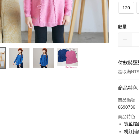
120
數量
付款與運
超取滿NT$
付款方式
商品特色
信用卡一
商品編號
6690736
超商取貨
商品特色
LINE Pay
寶藍搭配
桃紅搭配
Apple Pay