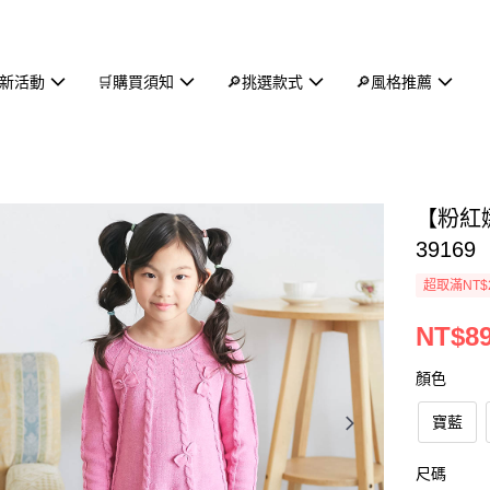
新活動
🛒購買須知
🔎挑選款式
🔎風格推薦
【粉紅
39169
超取滿NT$
NT$8
顏色
寶藍
尺碼