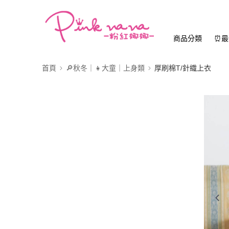
商品分類
⏰最
首頁
🔎秋冬｜👧大童｜上身類
厚刷棉T/針織上衣