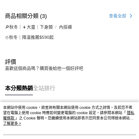
商品相關分類 (3)
查看全部
🔎秋冬｜👧大童｜下身類
內搭褲
⛄秋冬｜降溫推薦$590起
評價
喜歡這個商品嗎？購買後給他一個好評吧
本分類熱銷
全站排行
本網站中使用 cookie，欲查詢有關本網站使用 cookie 方式之詳情，及若您不希
熱門標籤
望在電腦上使用 cookie 時應如何變更電腦的 cookie 設定，請參閱本網站「
隱私
權條款
」之 Cookie 聲明。您繼續使用本網站即表示您同意本公司得按本網站使
用條款之 Cookie 聲明使用 cookie。
了解更多 >