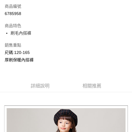
商品編號
超商取貨付款
6785958
LINE Pay
商品特色
Apple Pay
刷毛內搭褲
Google Pay
銷售重點
尺碼:120-165
ATM付款
厚刷保暖內搭褲
運送方式
全家付款取貨
每筆NT$80，滿NT$2,000(含以上)免運費
詳細說明
相關推薦
付款後全家取貨
每筆NT$80，滿NT$2,000(含以上)免運費
7-11付款取貨
每筆NT$80，滿NT$2,000(含以上)免運費