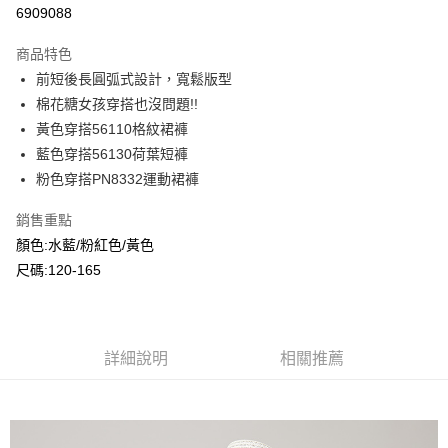
超商取貨付款
6909088
LINE Pay
商品特色
Apple Pay
前短後長圓弧式設計，寬鬆版型
棉花糖女孩穿搭也沒問題!!
Google Pay
黃色穿搭56110格紋裙褲
ATM付款
藍色穿搭56130荷葉短褲
粉色穿搭PN8332運動裙褲
運送方式
銷售重點
全家付款取貨
顏色:水藍/粉紅色/黃色
每筆NT$80，滿NT$2,000(含以上)免運費
尺碼:120-165
付款後全家取貨
每筆NT$80，滿NT$2,000(含以上)免運費
7-11付款取貨
詳細說明
相關推薦
每筆NT$80，滿NT$2,000(含以上)免運費
付款後7-11取貨