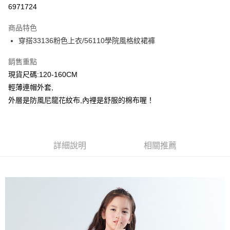
超商取貨付款
6971724
LINE Pay
商品特色
Apple Pay
穿搭33136粉色上衣/56110學院風格紋裙褲
Google Pay
銷售重點
現貨尺碼:120-160CM
ATM付款
輕薄連帽外套,
外層是防風尼龍花紋布,內裡是舒服的棉布喔！
運送方式
全家付款取貨
每筆NT$80，滿NT$2,000(含以上)免運費
詳細說明
相關推薦
付款後全家取貨
每筆NT$80，滿NT$2,000(含以上)免運費
7-11付款取貨
每筆NT$80，滿NT$2,000(含以上)免運費
付款後7-11取貨