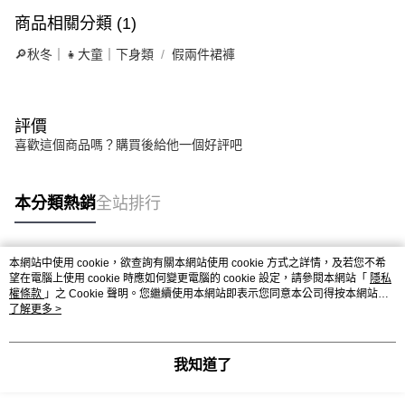
商品相關分類 (1)
🔎秋冬｜👧大童｜下身類
假兩件裙褲
評價
喜歡這個商品嗎？購買後給他一個好評吧
本分類熱銷
全站排行
本網站中使用 cookie，欲查詢有關本網站使用 cookie 方式之詳情，及若您不希
熱門標籤
望在電腦上使用 cookie 時應如何變更電腦的 cookie 設定，請參閱本網站「
隱私
權條款
」之 Cookie 聲明。您繼續使用本網站即表示您同意本公司得按本網站使
用條款之 Cookie 聲明使用 cookie。
了解更多 >
我知道了