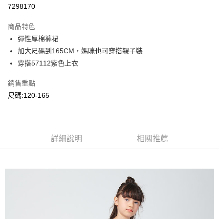
超商取貨付款
7298170
LINE Pay
商品特色
Apple Pay
彈性厚棉褲裙
加大尺碼到165CM，媽咪也可穿搭親子裝
Google Pay
穿搭57112紫色上衣
ATM付款
銷售重點
尺碼:120-165
運送方式
全家付款取貨
每筆NT$80，滿NT$2,000(含以上)免運費
詳細說明
相關推薦
付款後全家取貨
每筆NT$80，滿NT$2,000(含以上)免運費
7-11付款取貨
每筆NT$80，滿NT$2,000(含以上)免運費
付款後7-11取貨