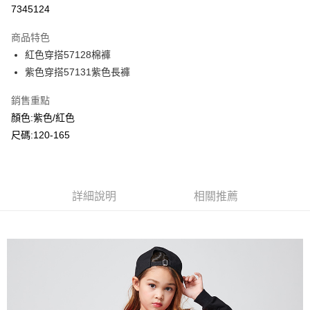
超商取貨付款
7345124
LINE Pay
商品特色
Apple Pay
紅色穿搭57128棉褲
紫色穿搭57131紫色長褲
Google Pay
銷售重點
ATM付款
顏色:紫色/紅色
尺碼:120-165
運送方式
全家付款取貨
每筆NT$80，滿NT$2,000(含以上)免運費
詳細說明
相關推薦
付款後全家取貨
每筆NT$80，滿NT$2,000(含以上)免運費
7-11付款取貨
每筆NT$80，滿NT$2,000(含以上)免運費
付款後7-11取貨