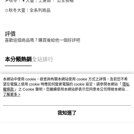
🔎秋冬｜👧大童｜上身類
公主長袖
⛄秋冬大童｜全系列商品
評價
喜歡這個商品嗎？購買後給他一個好評吧
本分類熱銷
全站排行
本網站中使用 cookie，欲查詢有關本網站使用 cookie 方式之詳情，及若您不希
熱門標籤
望在電腦上使用 cookie 時應如何變更電腦的 cookie 設定，請參閱本網站「
隱私
權條款
」之 Cookie 聲明。您繼續使用本網站即表示您同意本公司得按本網站使
用條款之 Cookie 聲明使用 cookie。
了解更多 >
我知道了