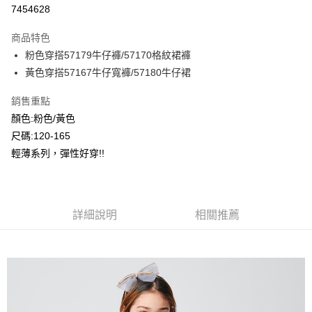
超商取貨付款
7454628
LINE Pay
商品特色
Apple Pay
粉色穿搭57179牛仔褲/57170格紋裙褲
黃色穿搭57167牛仔寬褲/57180牛仔裙
Google Pay
銷售重點
ATM付款
顏色:粉色/黃色
尺碼:120-165
運送方式
輕薄系列，彈性好穿!!
全家付款取貨
每筆NT$80，滿NT$2,000(含以上)免運費
付款後全家取貨
詳細說明
相關推薦
每筆NT$80，滿NT$2,000(含以上)免運費
7-11付款取貨
每筆NT$80，滿NT$2,000(含以上)免運費
付款後7-11取貨