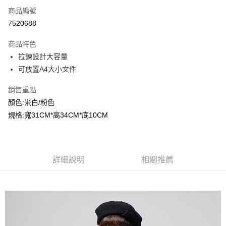
商品編號
超商取貨付款
7520688
LINE Pay
商品特色
Apple Pay
拉鍊設計大容量
可放置A4大小文件
Google Pay
銷售重點
ATM付款
顏色:米白/粉色
規格:寬31CM*高34CM*底10CM
運送方式
全家付款取貨
每筆NT$80，滿NT$2,000(含以上)免運費
詳細說明
相關推薦
付款後全家取貨
每筆NT$80，滿NT$2,000(含以上)免運費
7-11付款取貨
每筆NT$80，滿NT$2,000(含以上)免運費