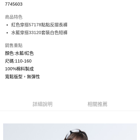
超商取貨付款
7745603
LINE Pay
商品特色
Apple Pay
紅色穿搭57178點點反摺長褲
水藍穿搭33120套裝白色短褲
Google Pay
銷售重點
ATM付款
顏色:水藍/紅色
尺碼:110-160
運送方式
100%棉料製成
全家付款取貨
寬鬆版型，無彈性
每筆NT$80，滿NT$2,000(含以上)免運費
付款後全家取貨
每筆NT$80，滿NT$2,000(含以上)免運費
詳細說明
相關推薦
7-11付款取貨
每筆NT$80，滿NT$2,000(含以上)免運費
付款後7-11取貨