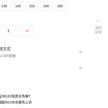
130
140
150
160
165
清除
紀錄
送方式
2,000免運
次付款
付款
38182氣質灰色棉T
搭配56108水藍色上衣