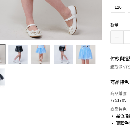
120
數量
付款與運
超取滿NT$
付款方式
商品特色
信用卡一
商品編號
7751785
超商取貨
商品特色
LINE Pay
黑色搭配
寶藍色
Apple Pay