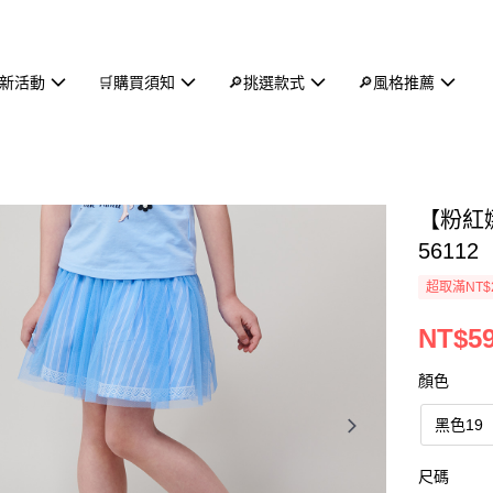
新活動
🛒購買須知
🔎挑選款式
🔎風格推薦
【粉紅
56112
超取滿NT$
NT$5
顏色
黑色19
尺碼