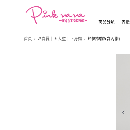
商品分類
⏰最
首頁
🔎春夏｜👧大童｜下身類
短裙/裙褲(含內搭)