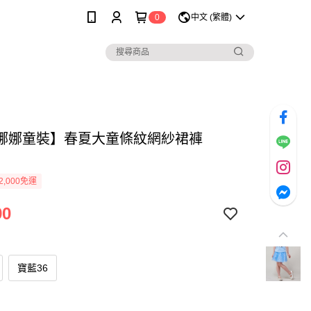
0
中文 (繁體)
娜娜童裝】春夏大童條紋網紗裙褲
2,000免運
90
寶藍36