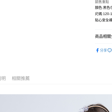
銷售重點
Google Pa
顏色:黑色
尺碼:120-
ATM付款
貼心安全
運送方式
商品相關分
全家付款
🔎春夏｜
每筆NT$8
分享
🌞大童區
付款後全
每筆NT$8
🏝️春夏｜
半身
7-11付款
說明
相關推薦
每筆NT$8
付款後7-1
每筆NT$8
宅配
每筆NT$8