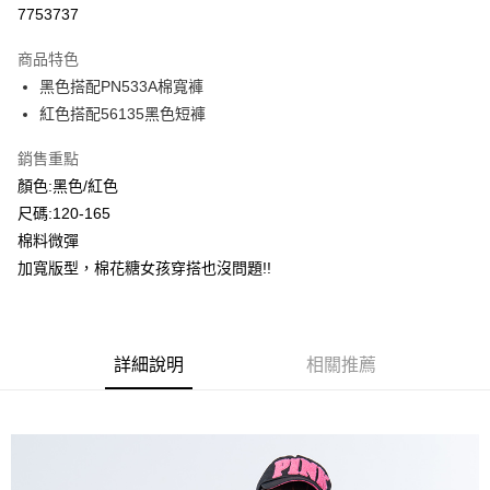
超商取貨付款
7753737
LINE Pay
商品特色
Apple Pay
黑色搭配PN533A棉寬褲
紅色搭配56135黑色短褲
Google Pay
銷售重點
ATM付款
顏色:黑色/紅色
尺碼:120-165
運送方式
棉料微彈
全家付款取貨
加寬版型，棉花糖女孩穿搭也沒問題!!
每筆NT$80，滿NT$2,000(含以上)免運費
付款後全家取貨
每筆NT$80，滿NT$2,000(含以上)免運費
詳細說明
相關推薦
7-11付款取貨
每筆NT$80，滿NT$2,000(含以上)免運費
付款後7-11取貨