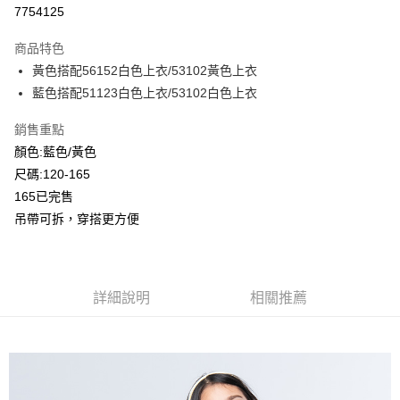
超商取貨付款
7754125
LINE Pay
商品特色
Apple Pay
黃色搭配56152白色上衣/53102黃色上衣
藍色搭配51123白色上衣/53102白色上衣
Google Pay
銷售重點
ATM付款
顏色:藍色/黃色
尺碼:120-165
運送方式
165已完售
全家付款取貨
吊帶可拆，穿搭更方便
每筆NT$80，滿NT$2,000(含以上)免運費
付款後全家取貨
每筆NT$80，滿NT$2,000(含以上)免運費
詳細說明
相關推薦
7-11付款取貨
每筆NT$80，滿NT$2,000(含以上)免運費
付款後7-11取貨