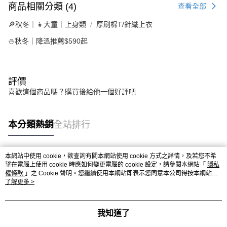
商品相關分類 (4)
查看全部
🔎秋冬｜👧大童｜上身類
厚刷棉T/針織上衣
⛄秋冬｜降溫推薦$590起
評價
喜歡這個商品嗎？購買後給他一個好評吧
本分類熱銷
全站排行
本網站中使用 cookie，欲查詢有關本網站使用 cookie 方式之詳情，及若您不希
熱門標籤
望在電腦上使用 cookie 時應如何變更電腦的 cookie 設定，請參閱本網站「
隱私
權條款
」之 Cookie 聲明。您繼續使用本網站即表示您同意本公司得按本網站使
用條款之 Cookie 聲明使用 cookie。
了解更多 >
我知道了