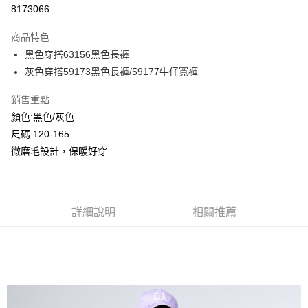
超商取貨付款
8173066
LINE Pay
商品特色
Apple Pay
黑色穿搭63156黑色長褲
灰色穿搭59173黑色長褲/59177牛仔寬褲
Google Pay
銷售重點
ATM付款
顏色:黑色/灰色
尺碼:120-165
運送方式
微磨毛設計，保暖好穿
全家付款取貨
每筆NT$80，滿NT$2,000(含以上)免運費
付款後全家取貨
詳細說明
相關推薦
每筆NT$80，滿NT$2,000(含以上)免運費
7-11付款取貨
每筆NT$80，滿NT$2,000(含以上)免運費
付款後7-11取貨