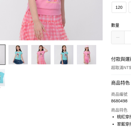
120
數量
付款與運
超取滿NT$
付款方式
商品特色
信用卡一
商品編號
8680498
超商取貨
商品特色
LINE Pay
桃紅穿搭
翠藍穿
Apple Pay