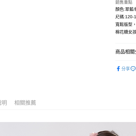
銷售重點
Google Pa
顏色:翠藍
尺碼:120-
ATM付款
寬鬆版型
棉花糖女孩
運送方式
全家付款
商品相關分
每筆NT$8
🔎春夏｜
付款後全
分享
🌞大童區
每筆NT$8
🏖️春夏｜
7-11付款
衣推薦
每筆NT$8
☀️春夏｜
說明
相關推薦
付款後7-1
每筆NT$8
宅配
每筆NT$8