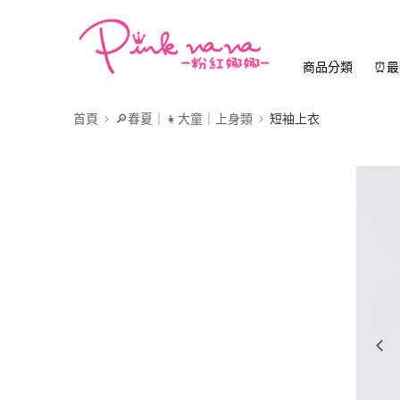
商品分類
⏰最
首頁
🔎春夏｜👧大童｜上身類
短袖上衣