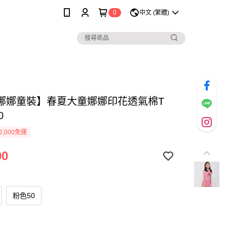
0
中文 (繁體)
娜娜童裝】春夏大童娜娜印花透氣棉T
0
2,000免運
90
粉色50