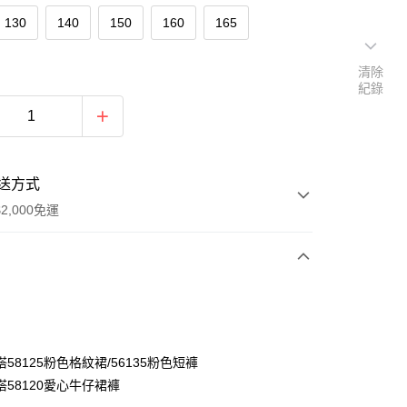
130
140
150
160
165
清除
紀錄
送方式
2,000免運
次付款
付款
58125粉色格紋裙/56135粉色短褲
搭58120愛心牛仔裙褲