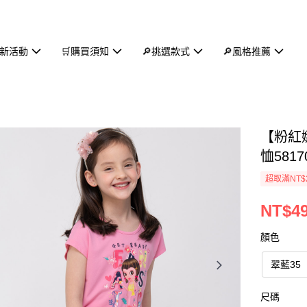
新活動
🛒購買須知
🔎挑選款式
🔎風格推薦
【粉紅
恤5817
超取滿NT$
NT$4
顏色
翠藍35
尺碼