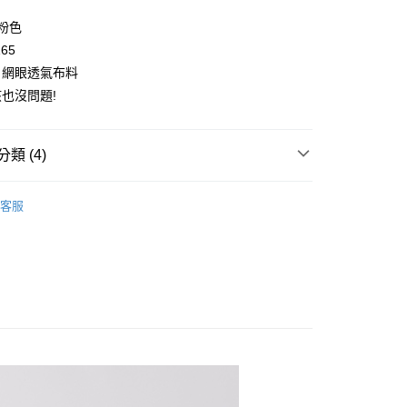
y
/粉色
165
，網眼透氣布料
也沒問題!
取貨
類 (4)
0，滿NT$2,000(含以上)免運費
👧大童｜上身類
短袖上衣
家取貨
客服
｜春夏童裝搶先看
0，滿NT$2,000(含以上)免運費
旅行推薦$490元
旅行$490 / 👚120-165大童｜百搭上
取貨
0，滿NT$2,000(含以上)免運費
瘦高型女孩｜合身版型推薦
瘦高型｜運動上衣推薦
1取貨
0，滿NT$2,000(含以上)免運費
0，滿NT$2,000(含以上)免運費