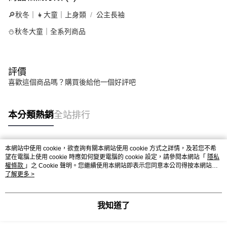
🔎秋冬｜👧大童｜上身類
公主長袖
⛄秋冬大童｜全系列商品
評價
喜歡這個商品嗎？購買後給他一個好評吧
本分類熱銷
全站排行
本網站中使用 cookie，欲查詢有關本網站使用 cookie 方式之詳情，及若您不希
熱門標籤
望在電腦上使用 cookie 時應如何變更電腦的 cookie 設定，請參閱本網站「
隱私
權條款
」之 Cookie 聲明。您繼續使用本網站即表示您同意本公司得按本網站使
用條款之 Cookie 聲明使用 cookie。
了解更多 >
我知道了