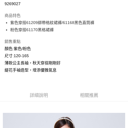
超商取貨付款
9269027
LINE Pay
商品特色
Apple Pay
紫色穿搭61209綁帶格紋裙褲/61168黑色直筒褲
粉色穿搭61170黑格裙褲
Google Pay
銷售重點
ATM付款
顏色:紫色/粉色
尺寸:120-165
運送方式
薄款公主長袖，秋天穿搭剛剛好
全家付款取貨
緹花手袖造型，增添優雅氣息
每筆NT$80，滿NT$2,000(含以上)免運費
付款後全家取貨
每筆NT$80，滿NT$2,000(含以上)免運費
詳細說明
相關推薦
7-11付款取貨
每筆NT$80，滿NT$2,000(含以上)免運費
付款後7-11取貨