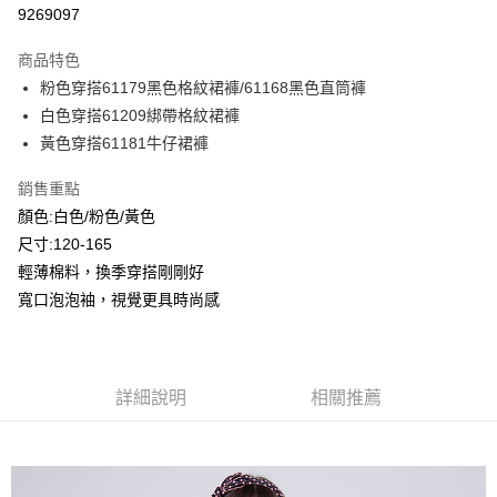
超商取貨付款
9269097
LINE Pay
商品特色
Apple Pay
粉色穿搭61179黑色格紋裙褲/61168黑色直筒褲
白色穿搭61209綁帶格紋裙褲
Google Pay
黃色穿搭61181牛仔裙褲
ATM付款
銷售重點
顏色:白色/粉色/黃色
運送方式
尺寸:120-165
全家付款取貨
輕薄棉料，換季穿搭剛剛好
每筆NT$80，滿NT$2,000(含以上)免運費
寬口泡泡袖，視覺更具時尚感
付款後全家取貨
每筆NT$80，滿NT$2,000(含以上)免運費
7-11付款取貨
詳細說明
相關推薦
每筆NT$80，滿NT$2,000(含以上)免運費
付款後7-11取貨