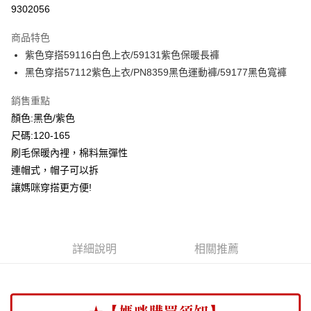
超商取貨付款
9302056
LINE Pay
商品特色
Apple Pay
紫色穿搭59116白色上衣/59131紫色保暖長褲
黑色穿搭57112紫色上衣/PN8359黑色運動褲/59177黑色寬褲
Google Pay
銷售重點
ATM付款
顏色:黑色/紫色
尺碼:120-165
運送方式
刷毛保暖內裡，棉料無彈性
全家付款取貨
連帽式，帽子可以拆
每筆NT$80，滿NT$2,000(含以上)免運費
讓媽咪穿搭更方便!
付款後全家取貨
每筆NT$80，滿NT$2,000(含以上)免運費
7-11付款取貨
詳細說明
相關推薦
每筆NT$80，滿NT$2,000(含以上)免運費
付款後7-11取貨