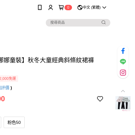
0
中文 (繁體)
娜娜童裝】秋冬大童經典斜條紋裙褲
2,000免運
則評價
)
90
粉色50