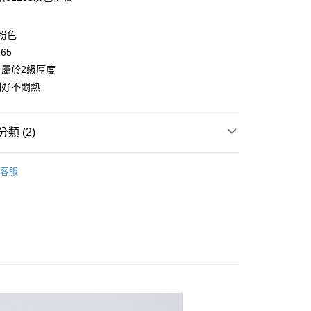
y
/粉色
165
屬於2級厚度
剛好不悶熱
取貨
類 (2)
0，滿NT$2,000(含以上)免運費
👧大童｜下身類
假兩件裙褲
家取貨
客服
童｜全系列商品
0，滿NT$2,000(含以上)免運費
取貨
0，滿NT$2,000(含以上)免運費
1取貨
0，滿NT$2,000(含以上)免運費