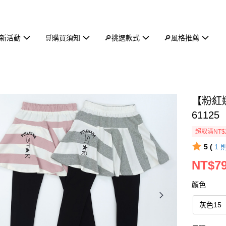
新活動
🛒購買須知
🔎挑選款式
🔎風格推薦
【粉紅
61125
超取滿NT$
5 (
1
NT$7
顏色
灰色15