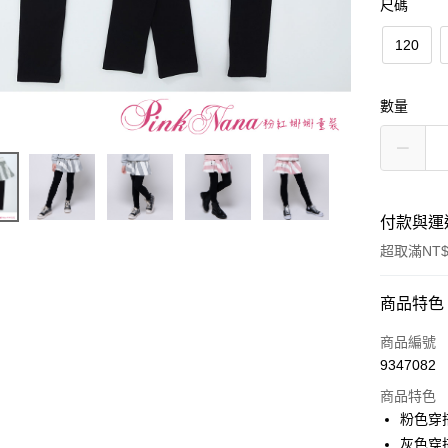
尺碼
120
數量
付款與運
超取滿NT$
付款方式
商品特色
信用卡一
商品編號
9347082
超商取貨
商品特色
LINE Pay
粉色穿搭
灰色穿搭