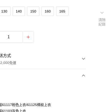
130
140
150
160
165
清除
紀錄
送方式
2,000免運
次付款
付款
61117粉色上衣/61125條紋上衣
61103灰色上衣