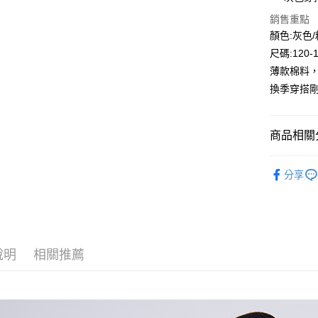
Apple Pay
銷售重點
Google Pa
顏色:灰色
尺碼:120-
ATM付款
薄款棉料，
換季穿搭
運送方式
全家付款
商品相關分
每筆NT$8
🔎秋冬｜
付款後全
分享
⛄秋冬大
每筆NT$8
7-11付款
每筆NT$8
說明
相關推薦
付款後7-1
每筆NT$8
宅配