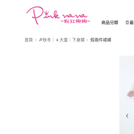
商品分類
⏰最
首頁
🔎秋冬｜👧大童｜下身類
假兩件裙褲