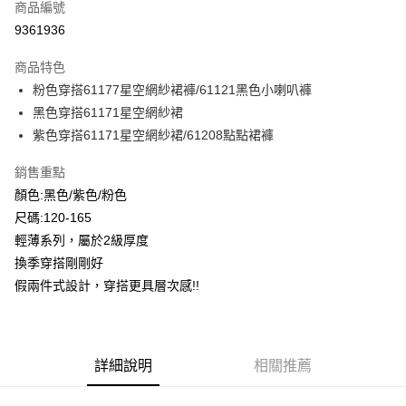
商品編號
超商取貨付款
9361936
LINE Pay
商品特色
Apple Pay
粉色穿搭61177星空網紗裙褲/61121黑色小喇叭褲
黑色穿搭61171星空網紗裙
Google Pay
紫色穿搭61171星空網紗裙/61208點點裙褲
ATM付款
銷售重點
顏色:黑色/紫色/粉色
運送方式
尺碼:120-165
全家付款取貨
輕薄系列，屬於2級厚度
每筆NT$80，滿NT$2,000(含以上)免運費
換季穿搭剛剛好
付款後全家取貨
假兩件式設計，穿搭更具層次感!!
每筆NT$80，滿NT$2,000(含以上)免運費
7-11付款取貨
詳細說明
相關推薦
每筆NT$80，滿NT$2,000(含以上)免運費
付款後7-11取貨