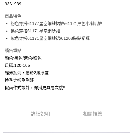
超商取貨付款
9361939
LINE Pay
商品特色
Apple Pay
粉色穿搭61177星空網紗裙褲/61121黑色小喇叭褲
黑色穿搭61171星空網紗裙
Google Pay
紫色穿搭61171星空網紗裙/61208點點裙褲
ATM付款
銷售重點
顏色:黑色/紫色/粉色
運送方式
尺碼:120-165
全家付款取貨
輕薄系列，屬於2級厚度
每筆NT$80，滿NT$2,000(含以上)免運費
換季穿搭剛剛好
付款後全家取貨
假兩件式設計，穿搭更具層次感!!
每筆NT$80，滿NT$2,000(含以上)免運費
7-11付款取貨
詳細說明
相關推薦
每筆NT$80，滿NT$2,000(含以上)免運費
付款後7-11取貨