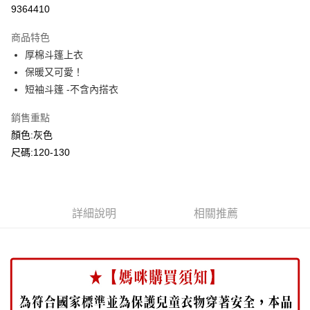
超商取貨付款
9364410
LINE Pay
商品特色
Apple Pay
厚棉斗篷上衣
保暖又可愛！
Google Pay
短袖斗篷 -不含內搭衣
ATM付款
銷售重點
顏色:灰色
運送方式
尺碼:120-130
全家付款取貨
每筆NT$80，滿NT$2,000(含以上)免運費
付款後全家取貨
詳細說明
相關推薦
每筆NT$80，滿NT$2,000(含以上)免運費
7-11付款取貨
每筆NT$80，滿NT$2,000(含以上)免運費
付款後7-11取貨