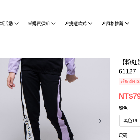
新活動
🛒購買須知
🔎挑選款式
🔎風格推薦
【粉紅
61127
超取滿NT$
NT$7
顏色
黑色19
尺碼