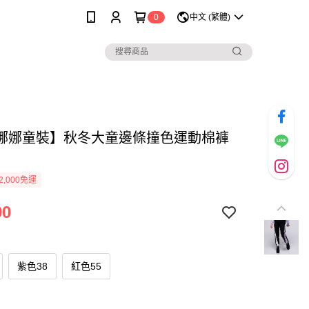
0
中文 (繁體)
娜娜童裝】秋冬大童邊條撞色運動棉褲
2,000免運
90
紫色38
紅色55