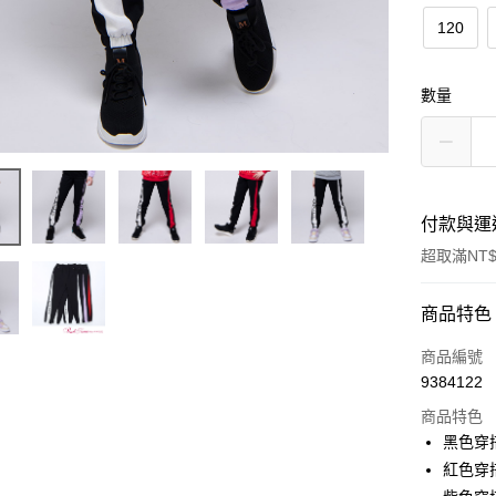
120
數量
付款與運
超取滿NT$
付款方式
商品特色
信用卡一
商品編號
9384122
超商取貨
商品特色
LINE Pay
黑色穿搭
紅色穿搭
Apple Pay