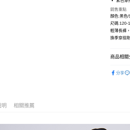
紫色穿搭
Google Pa
銷售重點
顏色:黑色
ATM付款
尺碼:120-
輕薄長褲，
運送方式
換季穿搭
全家付款
每筆NT$8
商品相關分
付款後全
🔎秋冬｜
每筆NT$8
分享
⛄秋冬大
7-11付款
每筆NT$8
付款後7-1
說明
相關推薦
每筆NT$8
宅配
每筆NT$8