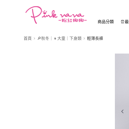
商品分類
⏰最
首頁
🔎秋冬｜👧大童｜下身類
輕薄長褲