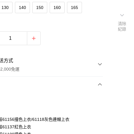
130
140
150
160
165
清除
紀錄
送方式
2,000免運
次付款
付款
61156撞色上衣/61118灰色連帽上衣
61137紅色上衣