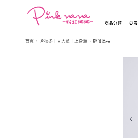
商品分類
⏰最
首頁
🔎秋冬｜👧大童｜上身類
輕薄長袖