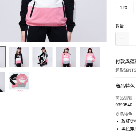
120
數量
付款與運
超取滿NT$
付款方式
商品特色
信用卡一
商品編號
9390540
超商取貨
商品特色
LINE Pay
玫紅穿
黑色穿搭
Apple Pay