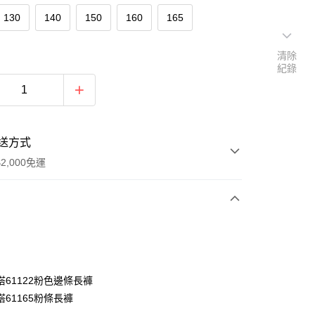
130
140
150
160
165
清除
紀錄
送方式
2,000免運
次付款
付款
搭61122粉色邊條長褲
61165粉條長褲