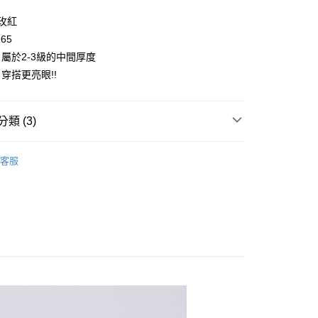
y
/玫紅
165
屬於2-3級的中間厚度
穿搭更亮眼!!
取貨
類 (3)
0，滿NT$2,000(含以上)免運費
👧大童｜上身類
輕薄長袖
家取貨
客服
童｜全系列商品
0，滿NT$2,000(含以上)免運費
時尚經典$690元
取貨
0，滿NT$2,000(含以上)免運費
1取貨
0，滿NT$2,000(含以上)免運費
0，滿NT$2,000(含以上)免運費