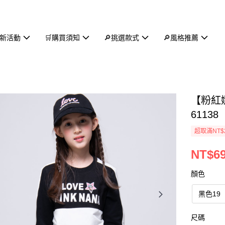
新活動
🛒購買須知
🔎挑選款式
🔎風格推薦
【粉紅
61138
超取滿NT$
NT$6
顏色
黑色19
尺碼