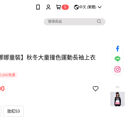
0
中文 (繁體)
娜娜童裝】秋冬大童撞色運動長袖上衣
2,000免運
90
玫紅53