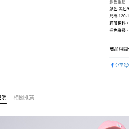
銷售重點
Google Pa
顏色:黑色
尺碼:120-
ATM付款
輕薄棉料，
撞色拼接，
運送方式
全家付款
商品相關分
每筆NT$8
🔎秋冬｜
付款後全
分享
⛄秋冬大
每筆NT$8
🛒秋冬｜
7-11付款
每筆NT$8
說明
相關推薦
付款後7-1
每筆NT$8
宅配
每筆NT$8