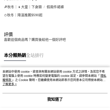
🔎秋冬｜👧大童｜下身類
假兩件裙褲
⛄秋冬｜降溫推薦$590起
評價
喜歡這個商品嗎？購買後給他一個好評吧
本分類熱銷
全站排行
本網站中使用 cookie，欲查詢有關本網站使用 cookie 方式之詳情，及若您不希
熱門標籤
望在電腦上使用 cookie 時應如何變更電腦的 cookie 設定，請參閱本網站「
隱私
權條款
」之 Cookie 聲明。您繼續使用本網站即表示您同意本公司得按本網站使
用條款之 Cookie 聲明使用 cookie。
了解更多 >
我知道了