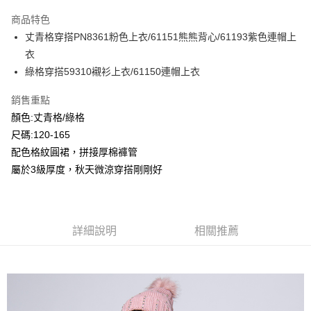
LINE Pay
商品特色
Apple Pay
丈青格穿搭PN8361粉色上衣/61151熊熊背心/61193紫色連帽上
衣
Google Pay
綠格穿搭59310襯衫上衣/61150連帽上衣
ATM付款
銷售重點
顏色:丈青格/綠格
運送方式
尺碼:120-165
全家付款取貨
配色格紋圓裙，拼接厚棉褲管
每筆NT$80，滿NT$2,000(含以上)免運費
屬於3級厚度，秋天微涼穿搭剛剛好
付款後全家取貨
每筆NT$80，滿NT$2,000(含以上)免運費
7-11付款取貨
詳細說明
相關推薦
每筆NT$80，滿NT$2,000(含以上)免運費
付款後7-11取貨
每筆NT$80，滿NT$2,000(含以上)免運費