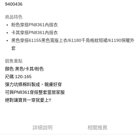
超商取貨付款
9400436
LINE Pay
商品特色
Apple Pay
粉色穿搭PN8361內搭衣
卡其穿搭PN8361內搭衣
Google Pay
黑色穿搭61155黑色寬版上衣/61180千鳥格紋短裙/61190保暖外
ATM付款
套
銷售重點
運送方式
顏色:黑色/卡其/粉色
全家付款取貨
尺碼:120-165
每筆NT$80，滿NT$2,000(含以上)免運費
彈力坑條棉料製成，親膚好穿
付款後全家取貨
可與PN8361穿搭整套當居家服
絕對讓寶貝一穿就愛上!!
每筆NT$80，滿NT$2,000(含以上)免運費
7-11付款取貨
每筆NT$80，滿NT$2,000(含以上)免運費
詳細說明
相關推薦
付款後7-11取貨