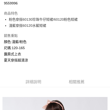
超商取貨付款
9559996
LINE Pay
商品特色
Apple Pay
粉色穿搭60130珍珠牛仔短裙/60120粉色短裙
淺藍穿搭60120水藍短裙
Google Pay
銷售重點
ATM付款
顏色:淺藍/粉色
尺碼:120-165
運送方式
露肩式上衣
全家付款取貨
夏天穿搭超清涼
每筆NT$80，滿NT$2,000(含以上)免運費
付款後全家取貨
每筆NT$80，滿NT$2,000(含以上)免運費
詳細說明
相關推薦
7-11付款取貨
每筆NT$80，滿NT$2,000(含以上)免運費
付款後7-11取貨