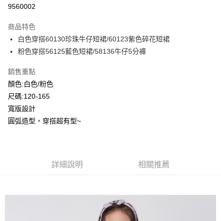
超商取貨付款
9560002
LINE Pay
商品特色
Apple Pay
白色穿搭60130珍珠牛仔短裙/60123紫色碎花短裙
粉色穿搭56125藍色短裙/58136牛仔5分褲
Google Pay
銷售重點
ATM付款
顏色:白色/粉色
尺碼:120-165
運送方式
寬版設計
全家付款取貨
圓弧造型，穿搭超有型~
每筆NT$80，滿NT$2,000(含以上)免運費
付款後全家取貨
每筆NT$80，滿NT$2,000(含以上)免運費
詳細說明
相關推薦
7-11付款取貨
每筆NT$80，滿NT$2,000(含以上)免運費
付款後7-11取貨