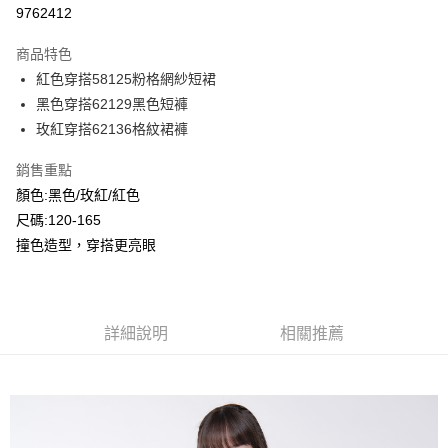
超商取貨付款
9762412
LINE Pay
商品特色
Apple Pay
紅色穿搭58125粉格網紗短裙
黑色穿搭62129黑色短褲
Google Pay
玫紅穿搭62136格紋裙褲
ATM付款
銷售重點
顏色:黑色/玫紅/紅色
運送方式
尺碼:120-165
全家付款取貨
撞色造型，穿搭更亮眼
每筆NT$80，滿NT$2,000(含以上)免運費
付款後全家取貨
每筆NT$80，滿NT$2,000(含以上)免運費
詳細說明
相關推薦
7-11付款取貨
每筆NT$80，滿NT$2,000(含以上)免運費
付款後7-11取貨