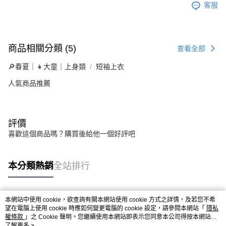
客服
商品相關分類 (5)
查看全部
🔎春夏｜👧大童｜上身類
短袖上衣
人氣商品推薦
評價
喜歡這個商品嗎？購買後給他一個好評吧
本分類熱銷
全站排行
本網站中使用 cookie，欲查詢有關本網站使用 cookie 方式之詳情，及若您不希
熱門標籤
望在電腦上使用 cookie 時應如何變更電腦的 cookie 設定，請參閱本網站「
隱私
權條款
」之 Cookie 聲明。您繼續使用本網站即表示您同意本公司得按本網站使
用條款之 Cookie 聲明使用 cookie。
了解更多 >