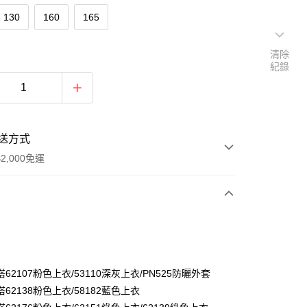
130
160
165
清除
紀錄
送方式
2,000免運
次付款
付款
62107粉色上衣/53110深灰上衣/PN525防曬外套
62138粉色上衣/58182藍色上衣