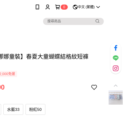
0
中文 (繁體)
娜娜童裝】春夏大童蝴蝶結格紋短褲
2,000免運
90
水藍33
粉紅50