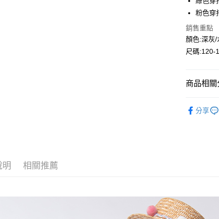
綠色穿搭
Google Pa
粉色穿搭
ATM付款
銷售重點
顏色:深灰/
尺碼:120-
運送方式
全家付款
商品相關分
每筆NT$8
🔎春夏｜
付款後全
分享
人氣商品
每筆NT$8
🌞大童區
7-11付款
💖本週上
每筆NT$8
說明
相關推薦
🏝️春夏｜
付款後7-1
半身
每筆NT$8
宅配
每筆NT$8