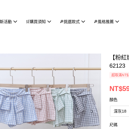
新活動
🛒購買須知
🔎挑選款式
🔎風格推薦
【粉紅
62123
超取滿NT$
NT$5
顏色
深灰18
尺碼