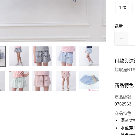
120
數量
付款與運
超取滿NT$
付款方式
商品特色
信用卡一
商品編號
9762563
超商取貨
商品特色
LINE Pay
深灰穿搭
水藍穿搭
Apple Pay