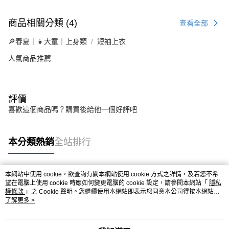
商品相關分類 (4)
查看全部
🔎春夏｜👧大童｜上身類
短袖上衣
人氣商品推薦
評價
喜歡這個商品嗎？購買後給他一個好評吧
本分類熱銷
全站排行
本網站中使用 cookie，欲查詢有關本網站使用 cookie 方式之詳情，及若您不希
熱門標籤
望在電腦上使用 cookie 時應如何變更電腦的 cookie 設定，請參閱本網站「
隱私
權條款
」之 Cookie 聲明。您繼續使用本網站即表示您同意本公司得按本網站使
用條款之 Cookie 聲明使用 cookie。
了解更多 >