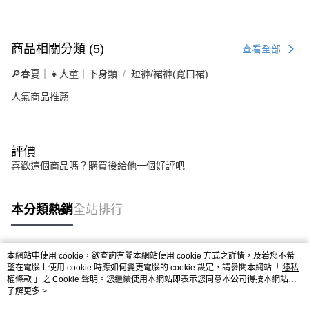
商品相關分類 (5)
查看全部
🔎春夏｜👧大童｜下身類
短褲/裙褲(寬口裙)
人氣商品推薦
評價
喜歡這個商品嗎？購買後給他一個好評吧
本分類熱銷
全站排行
本網站中使用 cookie，欲查詢有關本網站使用 cookie 方式之詳情，及若您不希
熱門標籤
望在電腦上使用 cookie 時應如何變更電腦的 cookie 設定，請參閱本網站「
隱私
權條款
」之 Cookie 聲明。您繼續使用本網站即表示您同意本公司得按本網站使
用條款之 Cookie 聲明使用 cookie。
了解更多 >