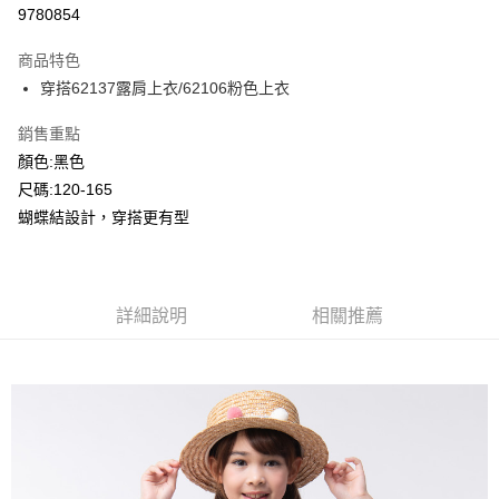
超商取貨付款
9780854
LINE Pay
商品特色
Apple Pay
穿搭62137露肩上衣/62106粉色上衣
Google Pay
銷售重點
顏色:黑色
ATM付款
尺碼:120-165
蝴蝶結設計，穿搭更有型
運送方式
全家付款取貨
每筆NT$80，滿NT$2,000(含以上)免運費
詳細說明
相關推薦
付款後全家取貨
每筆NT$80，滿NT$2,000(含以上)免運費
7-11付款取貨
每筆NT$80，滿NT$2,000(含以上)免運費
付款後7-11取貨