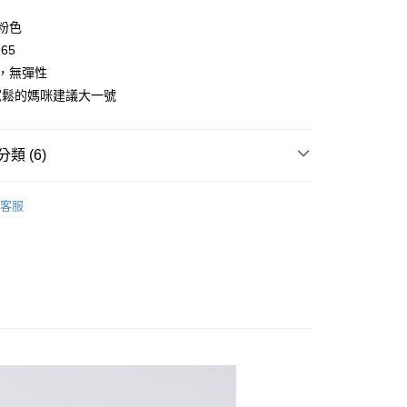
y
/粉色
165
料，無彈性
寬鬆的媽咪建議大一號
取貨
類 (6)
0，滿NT$2,000(含以上)免運費
👧大童｜上身類
短袖上衣
家取貨
客服
推薦
0，滿NT$2,000(含以上)免運費
｜春夏童裝搶先看
取貨
清涼必帶$590元
清涼$590 / 👚120-165大童｜輕薄短
0，滿NT$2,000(含以上)免運費
1取貨
市&熱銷
0，滿NT$2,000(含以上)免運費
圓身型女孩｜較寬鬆版型推薦
圓身型｜加寬胸圍上衣推
0，滿NT$2,000(含以上)免運費