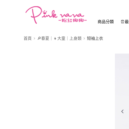
商品分類
⏰最
首頁
🔎春夏｜👧大童｜上身類
短袖上衣