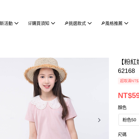
新活動
🛒購買須知
🔎挑選款式
🔎風格推薦
【粉紅
62168
超取滿NT$
NT$5
顏色
粉色50
尺碼