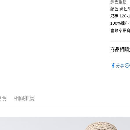
銷售重點
Google Pa
顏色:黃色
尺碼:120-
ATM付款
100%棉
喜歡穿搭
運送方式
全家付款
商品相關分
每筆NT$8
🔎春夏｜
付款後全
分享
人氣商品
每筆NT$8
🌞大童區
7-11付款
🏝️春夏｜
每筆NT$8
袖上衣
說明
相關推薦
付款後7-1
💖本週上
每筆NT$8
☀️春夏｜
宅配
薦
每筆NT$8