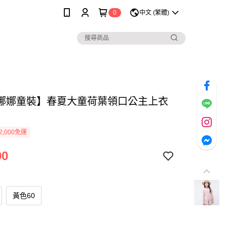
0
中文 (繁體)
娜娜童裝】春夏大童荷葉領口公主上衣
2,000免運
90
黃色60