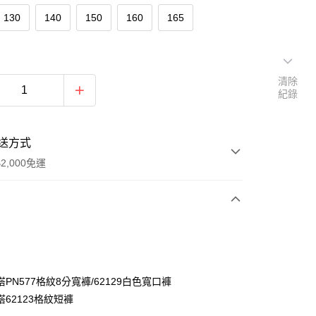
130
140
150
160
165
清除
紀錄
送方式
2,000免運
次付款
付款
PN577格紋8分寬褲/62129白色寬口褲
62123格紋短褲