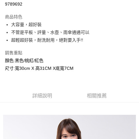
超商取貨付款
9789692
LINE Pay
商品特色
Apple Pay
大容量，超好裝
不管是平板、評量、水壺、雨傘通通可以
Google Pay
超輕超好裝，耐洗耐用，絕對要入手!!
ATM付款
銷售重點
顏色:黑色/桃紅/紅色
運送方式
尺寸:寬30cm X 高31CM X底寬7CM
全家付款取貨
每筆NT$80，滿NT$2,000(含以上)免運費
付款後全家取貨
詳細說明
相關推薦
每筆NT$80，滿NT$2,000(含以上)免運費
7-11付款取貨
每筆NT$80，滿NT$2,000(含以上)免運費
付款後7-11取貨